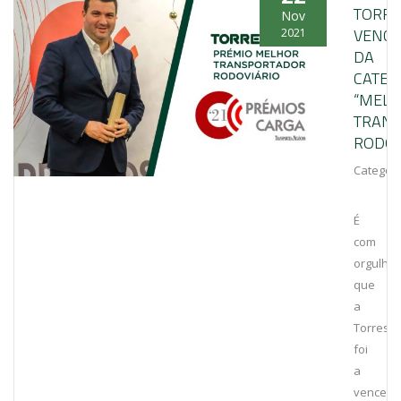
TORRE
Nov
VENC
2021
DA
CATEG
“MEL
TRAN
RODOV
Categori
É
com
orgulho
que
a
Torrestir
foi
a
vencedo