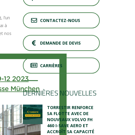
c
, l’un
CONTACTEZ-NOUS
ai à
et nos
DEMANDE DE DEVIS
CARRIÈRES
DERNIÈRES NOUVELLES
TORRESTIR RENFORCE
SA FLOTTE AVEC DE
NOUVEAUX VOLVO FH
460 I-SAVE AERO ET
ACCROÎT SA CAPACITÉ