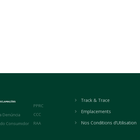
Track & Trace
PPRC
Emplacements
CCC
a Denúncia
Nos Conditions d’Utilisation
RAA
 do Consumidor