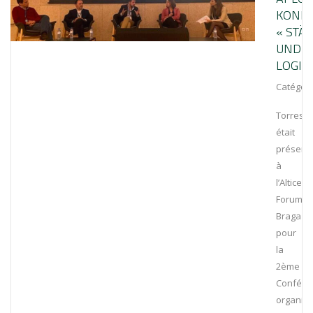
KONFE
« STÄ
UND
LOGIST
Catégori
Torrestir
était
présent
à
l’Altice
Forum
Braga
pour
la
2ème
Confére
organis