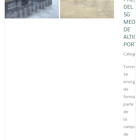
DEL
5G
MEO
DE
ALTICE
PORT
Categorí
Torrestir
se
enorgull
de
formar
parte
de
la
campañ
de